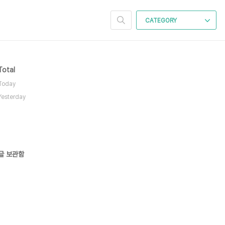
CATEGORY
Total
Today
Yesterday
글 보관함