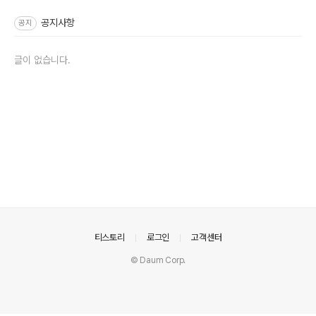
주요 글 목록
공지사항
공지
글이 없습니다.
의안내
티스토리
로그인
고객센터
© Daum Corp.