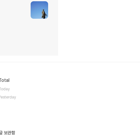
Total
Today
Yesterday
글 보관함